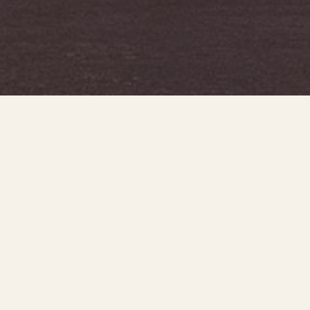
EXPERIENCIA LOCAL EN EL DESTINO
DMC local para programas
corporativos en Budapest
Ildiana Incentive organiza viajes de incentivo y eventos
corporativos en Budapest y Hungría para empresas,
agencias y grupos internacionales. El programa se
construye alrededor de los objetivos del cliente, el
tamaño del grupo, el calendario y el presupuesto, en