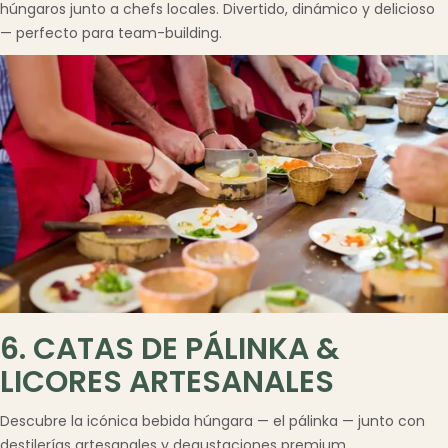
húngaros junto a chefs locales. Divertido, dinámico y delicioso
— perfecto para team-building.
6. CATAS DE PÁLINKA &
LICORES ARTESANALES
Budapest como destino
▾
Descubre la icónica bebida húngara — el pálinka — junto con
destilerías artesanales y degustaciones premium.